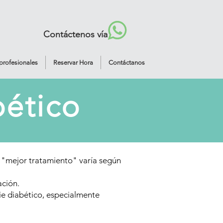
Contáctenos vía
profesionales
Reservar Hora
Contáctanos
bético
el "mejor tratamiento" varía según
ación.
ie diabético, especialmente