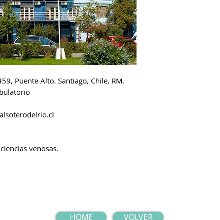
59, Puente Alto. Santiago, Chile, RM.
bulatorio
lsoterodelrio.cl
iciencias venosas.
HOME
VOLVER