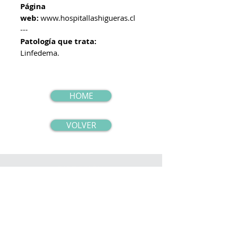
Página
web:
www.hospitallashigueras.cl
---
Patología que trata:
Linfedema.
HOME
VOLVER
DIRECCIÓN
Av. Salvador, #651.
Providencia,
Santiago - Chile