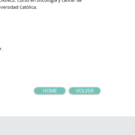
PROKINCE. Curso en oncología y cáncer de
versidad Católica.
r.
HOME
VOLVER