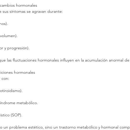
 cambios hormonales
 sus síntomas se agravan durante:
nos).
volumen).
r y progresión).
 que las fluctuaciones hormonales influyen en la acumulación anormal de
diciones hormonales
r con:
otiroidismo).
o síndrome metabólico.
ístico (SOP).
lo un problema estético, sino un trastorno metabólico y hormonal comp