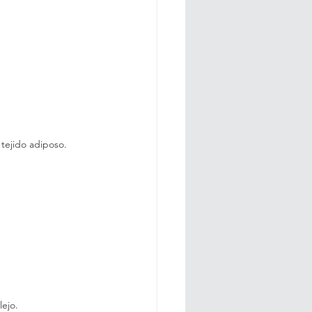
 tejido adiposo.
lejo.