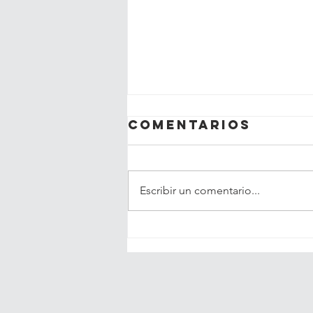
Comentarios
Escribir un comentario...
Lanzan primera
guía en Chile
para el cáncer
de mama triple
negativo,