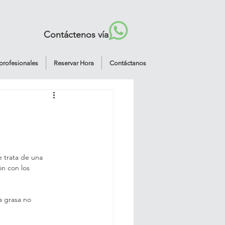
Contáctenos vía
profesionales
Reservar Hora
Contáctanos
 trata de una 
ón con los 
a grasa no 