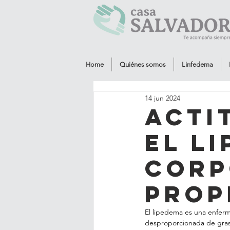
Home
Quiénes somos
Linfedema
14 jun 2024
Acti
el l
corp
prop
El lipedema es una enferm
desproporcionada de grasa