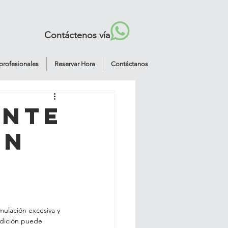
Contáctenos vía
profesionales
Reservar Hora
Contáctanos
ante
en
ulación excesiva y 
ndición puede 