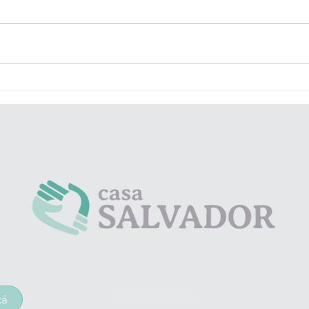
Piernas
Ma
Ligeras y
Re
Saludables:
Va
Cuidados
Bi
Sencillos para
el Día a Día
CONTACTO
cá