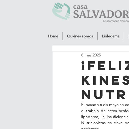
Home
Quiénes somos
Linfedema
8 may 2025
¡Feli
Kine
Nutr
El pasado 6 de mayo se cel
el trabajo de estos prof
lipedema, la insuficienci
Nutricionistas es clave p
pacientes.