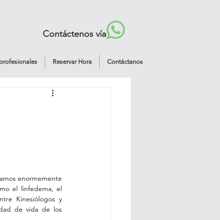
Contáctenos vía
profesionales
Reservar Hora
Contáctanos
loramos enormemente 
o el linfedema, el 
ntre Kinesiólogos y 
idad de vida de los 