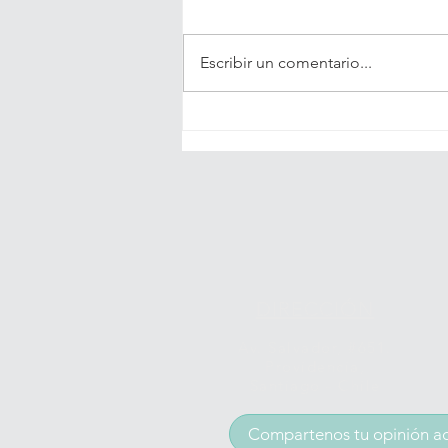
Escribir un comentario...
Lanzan primera
guía en Chile
para el cáncer
de mama triple
negativo,
principal
causa de
muerte en
DIRECCIÓN
mujeres
chilenas
Av. Salvador, #651.
Providencia,
Santiago - Chile
Compartenos tu opinión a