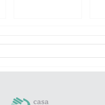
Piernas
Ma
Ligeras y
Re
Saludables:
Va
Cuidados
Bi
Sencillos para
el Día a Día