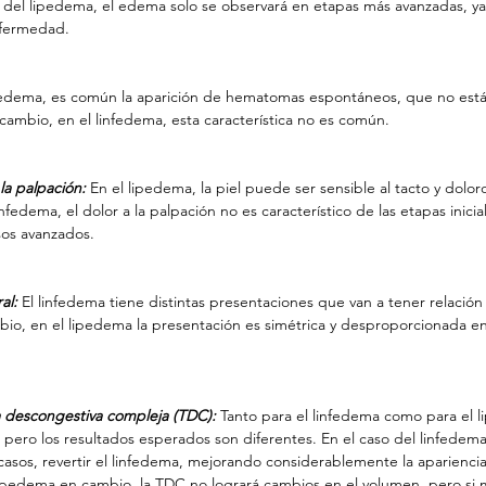
o del lipedema, el edema solo se observará en etapas más avanzadas, y
fermedad.
ipedema, es común la aparición de hematomas espontáneos, que no está
 cambio, en el linfedema, esta característica no es común.
 la palpación:
 En el lipedema, la piel puede ser sensible al tacto y dolor
linfedema, el dolor a la palpación no es característico de las etapas inic
sos avanzados.
al:
 El linfedema tiene distintas presentaciones que van a tener relación
mbio, en el lipedema la presentación es simétrica y desproporcionada en
a descongestiva compleja (TDC):
 Tanto para el linfedema como para el 
ero los resultados esperados son diferentes. En el caso del linfedema,
casos, revertir el linfedema, mejorando considerablemente la apariencia
lipedema en cambio, la TDC no logrará cambios en el volumen, pero si m