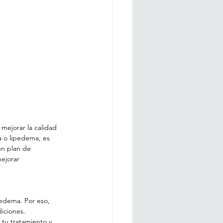
mejorar la calidad 
 o lipedema, es 
un plan de 
ejorar 
pedema. Por eso, 
iciones. 
u tratamiento y 