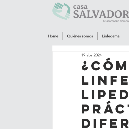
Home
Quiénes somos
Linfedema
19 abr 2024
¿Cóm
linf
lipe
prác
dife