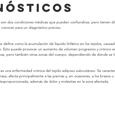
nósticos
a son dos condiciones médicas que pueden confundirse, pero tienen dif
 conocer para un diagnóstico preciso.
se define como la acumulación de líquido linfático en los tejidos, causa
ico. Esto puede provocar un aumento de volumen progresivo y crónico e
rnas, pero también otras zonas del cuerpo, dependiendo de donde se lo
 es una enfermedad crónica del tejido adiposo subcutáneo. Se caracteri
sa, afecta principalmente a las piernas y, en ocasiones, a los brazos u 
esproporcionada, además de dolor y molestias en la zona afectada.