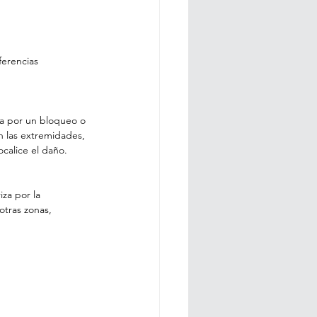
erencias 
da por un bloqueo o 
n las extremidades, 
calice el daño.
za por la 
otras zonas, 