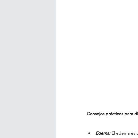
Consejos prácticos para di
Edema:
 El edema es c