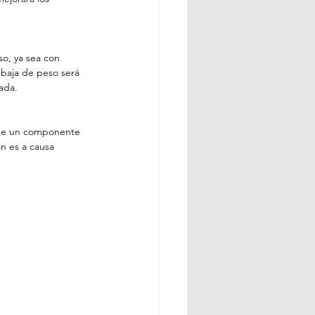
so, ya sea con 
a baja de peso será 
ada.
ene un componente 
n es a causa 