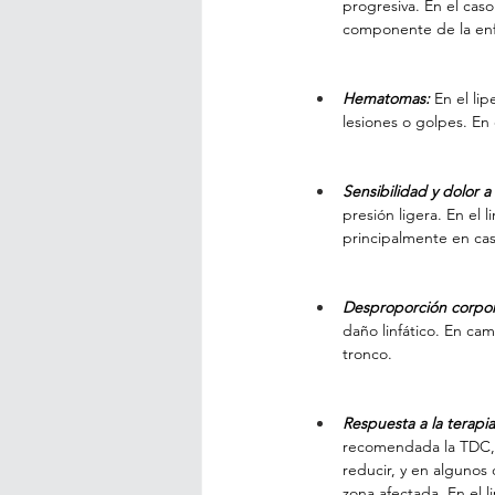
progresiva. En el cas
componente de la en
Hematomas:
 En el l
lesiones o golpes. En
Sensibilidad y dolor a
presión ligera. En el 
principalmente en ca
Desproporción corpor
daño linfático. En ca
tronco.
Respuesta a la terapi
recomendada la TDC, p
reducir, y en algunos 
zona afectada. En el 