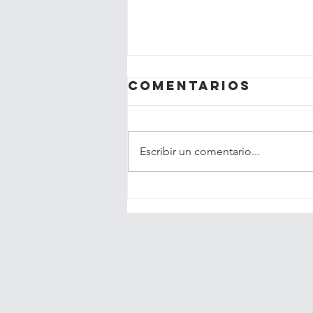
Comentarios
Escribir un comentario...
Lanzan primera
guía en Chile
para el cáncer
de mama triple
negativo,
principal
causa de