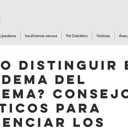
Lipedema
Insuficiencia venosa
Pie Diabético
Noticias
Área 
o distinguir 
edema del
dema? Consej
ticos para
renciar los