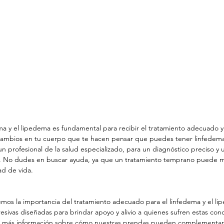
ema y el lipedema es fundamental para recibir el tratamiento adecuado y 
 cambios en tu cuerpo que te hacen pensar que puedes tener linfedema
 profesional de la salud especializado, para un diagnóstico preciso y 
o. No dudes en buscar ayuda, ya que un tratamiento temprano puede m
ad de vida.
mos la importancia del tratamiento adecuado para el linfedema y el li
ivas diseñadas para brindar apoyo y alivio a quienes sufren estas cond
 más información sobre cómo nuestras prendas pueden complementar t